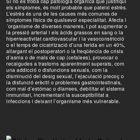
Si no es troba cap patologia orgànica que justifiqui
els símptomes, és molt probable que pateixi estrès.
L’estrès és una de les causes més comunes de
símptomes físics de qualsevol especialitat. Afecta l
´organisme de diverses maneres, i pot augmentar o
la pressió arterial i els àcids grassos en sang o la
hiperreactivitat cardiovascular i la vasoconstricció
o el temps de cicatrització d’una ferida en un 40%,
allargant el postoperatori o la freqüència de crisis
d’asma o de mals de cap (cefalees), provocar o
recaigudes a trastorns aparentment superats, com
una addicció o disfuncions sexuals, com la
disminució del desig sexual, l’ejaculació precoç o
la disfunció erèctil o problemes gastrointestinals,
com mal d’estómac o diarrees, debilitar el sistema
immunitari, incrementant la susceptibilitat a
infeccions i deixant l’organisme més vulnerable.