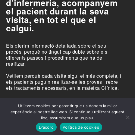
d’infermeria, acompanyem
el pacient durant la seva
visita, en tot el que el
calgui.
Els oferim informació detallada sobre el seu
procés, perquè no tingui cap dubte sobre els
diferents passos i procediments que ha de
realitzar.
Vetllem perquè cada visita sigui el més completa, i
els pacients puguin realitzar-se les proves i rebre
els tractaments necessaris, en la mateixa Clínica.
Utilitzem cookies per garantir que us donem la millor
experiència al nostre lloc web. Si continueu utilitzant aquest
lloc, assumirem que us plau.
El contingut i informació que pot trobar en aquesta pàgina web no reemplaça sinó que
complementa la relació metge-pacient. En cas de dubte, consulti amb el metge de referència.
D'acord
Política de cookies
info@clinicarinologica.com
·
+34 931 990 770
·
+(34) 649 992 509
·