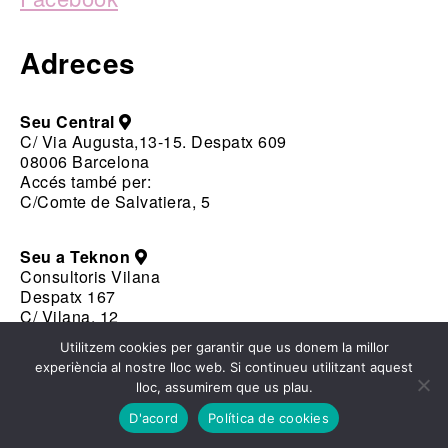
Adreces
Seu Central
C/ Via Augusta,13-15. Despatx 609
08006 Barcelona
Accés també per:
C/Comte de Salvatiera, 5
Seu a Teknon
Consultoris Vilana
Despatx 167
C/ Vilana, 12
08022 Barcelona
Utilitzem cookies per garantir que us donem la millor
experiència al nostre lloc web. Si continueu utilitzant aquest
lloc, assumirem que us plau.
El contingut i informació que pot trobar en aquesta pàgina web no reemplaça sinó que
complementa la relació metge-pacient. En cas de dubte, consulti amb el metge de referència.
D'acord
Política de cookies
info@clinicarinologica.com
·
+34 931 990 770
·
+(34) 649 992 509
·
Web actualitzada gener 2022 · Copyright © Clínica Rinològica 2021 ·