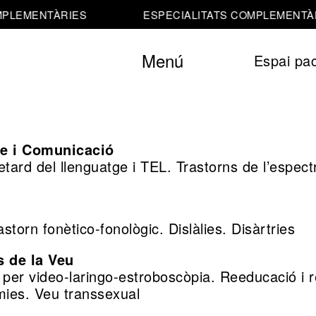
PLEMENTÀRIES
ESPECIALITATS COMPLEMENTÀR
Menú
Espai pac
e i Comunicació
etard del llenguatge i TEL. Trastorns de l’espectr
astorn fonètico-fonològic. Dislàlies. Disàrtries
s de la Veu
 per video-laringo-estroboscòpia. Reeducació i r
mies. Veu transsexual