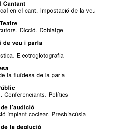
l Cantant
cal en el cant. Impostació de la veu
 Teatre
cutors. Dicció. Doblatge
 de veu i parla
stica. Electroglotografia
esa
e la fluïdesa de la parla
Públic
. Conferenciants. Polítics
 de l’audició
ció implant coclear. Presbiacúsia
 de la deglució