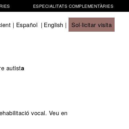
IES
ESPECIALITATS COMPLEMENTÀRIES
ient
|
Español
|
English
|
Sol·licitar visita
e autist
a
ehabilitació vocal. Veu en