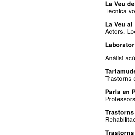
La Veu de
Tècnica vo
Funcional
Al
La Veu al
món:
Problemes
Actors. Lo
Barcelona
Laboratori
nasals
Teknon
Anàlisi acú
Cirurgia
Tartamud
Internacional
Trastorns d
d’obstrucció
Parla en 
nasal
Professors
Trastorns
Laboratoris
Rehabilita
Trastorns