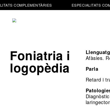
ITATS COMPLEMENTÀRIES
ESPECIALITATS COM
Resultats
Estètica
Testimonis
La
Foniatria i
Llenguatg
Afàsies. R
Clínica
decisió
logopèdia
Parla
Equip
L’atenció
Retard i tr
Notícies
Patologie
El
Diagnòstic
laringecto
Contacte
procés