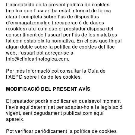
L
’
acceptació de la present política de cookies
implica que l
’
usuari ha estat informat de forma
clara i completa sobre l
’ú
s de dispositius
d
’
emmagatzematge i recuperació de dades
(cookies) així com que el prestador disposa del
consentiment de l
’
usuari per l
’ú
s de les mateixes
tal com estableix la normativa. En el cas que tingui
algun dubte sobre la política de cookies del lloc
web, l
’
usuari pot adreçar-se a
info@clinicarinologica.com
.
Per més informació pot consultar la
Guia de
l
’
AEPD sobre l
’ú
s de les cookies
.
MODIFICACIÓ DEL PRESENT AVÍS
El prestador podrà modificar en qualsevol moment
l
’
avís aquí determinat per adaptar-ho a la legislació
vigent, sent degudament publicat com aquí
apareix.
Pot verificar periòdicament la política de cookies