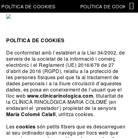
POLÍTICA DE COOKIES
POLÍTICA DE COOKIES
POLÍTICA DE COOKIES
De conformitat amb l
’
establert a la Llei 34/2002, de
serveis de la societat de la informació i comerç
electrònic i el Reglament (UE) 2016/679 de 27
d
’
abril de 2016 (RGPD), relatiu a la protecció de
les persones físiques pel que fa al tractament de
dades personals i a la lliure circulació d
’
aquestes
dades, es posa en coneixement de l
’
usuari que el
lloc web
www.clinicarinologica.com
, titularitat de
la CLÍNICA RINOLÒGICA MARIA COLOMÉ (en
endavant el
‘
prestador
’
) propietat de la senyora
Maria Colomé Calafí
, utilitza cookies.
Les
cookies
són petits fitxers que es descarreguen
al seu ordinador quan navega per llocs web que