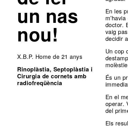
un nas
En les p
Funcional
Al
m’havia 
nou!
doctor. 
món:
Problemes
vaig pas
Barcelona
decidir a
nasals
Un cop o
Teknon
X.B.P. Home de 21 anys
destampo
Cirurgia
molèstie
Rinoplàstia, Septoplàstia i
Internacional
Cirurgia de cornets amb
d’obstrucció
És un pr
radiofreqüència
immediat
nasal
En el me
operar. 
Laboratoris
del pri
Els resu