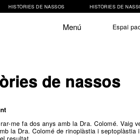
HISTÒRIES DE NASSOS
HISTÒRIES DE NASSO
Menú
Espai pac
tòries de nassos
ent
rar-me fa dos anys amb la Dra. Colomé. Vaig ven
mb la Dra. Colomé de rinoplàstia i septoplàstia 
el resultat.