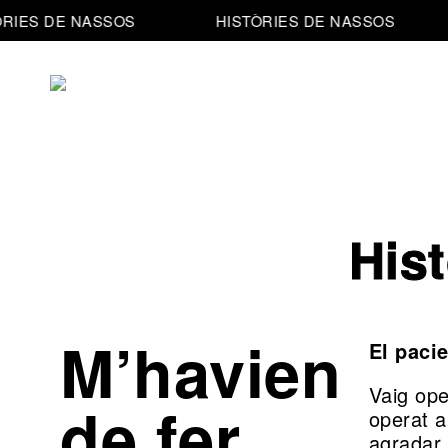
RIES DE NASSOS
HISTÒRIES DE NASSOS
Resultats
Estètica
Testimonis
La
Clínica
His
decisió
Equip
L’atenció
M’havien
El paci
Notícies
El
Vaig ope
de fer
operat a
Contacte
procés
agradar 