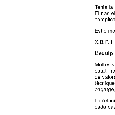
Programes
Tenia la
per
El nas e
complica
a
Estic mo
professionals
X.B.P. 
Tallers
L’equip
Moltes v
de
estat in
de valor
salut
tècnique
bagatge,
La relac
cada cas