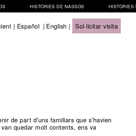
S
HISTÒRIES DE NASSOS
HISTÒRIES 
ient
|
Español
|
English
|
Sol·licitar visita
ir de part d’uns familiars que s’havien
i van quedar molt contents, ens va