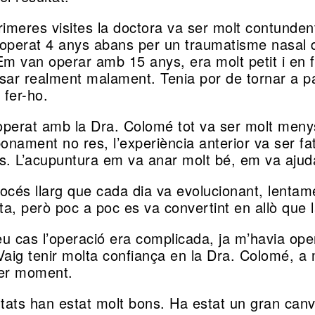
rimeres visites la doctora va ser molt contunden
operat 4 anys abans per un traumatisme nasal de
Em van operar amb 15 anys, era molt petit i en 
sar realment malament. Tenia por de tornar a p
 fer-ho.
perat amb la Dra. Colomé tot va ser molt meny
nament no res, l’experiència anterior va ser fat
s. L’acupuntura em va anar molt bé, em va ajuda
océs llarg que cada dia va evolucionant, lentame
a, però poc a poc es va convertint en allò que l
u cas l’operació era complicada, ja m’havia oper
Vaig tenir molta confiança en la Dra. Colomé, a
mer moment.
ltats han estat molt bons. Ha estat un gran canvi