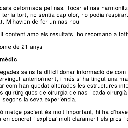
 cara deformada pel nas. Tocar el nas harmonitza
l tenia tort, no sentia cap olor, no podia respi
t. M’havien de fer un nas nou!
lt content amb els resultats, ho recomano a to
Home de 21 anys
 mèdic
egades se’ns fa difícil donar informació de com 
tervingut anteriorment, i més si ha tingut una m
ar com han quedat alterades les estructures inte
s quirúrgiques de cirurgia de nas i cada cirurgià
 segons la seva experiència.
ió metge pacient és molt important, hi ha d’have
 en concret i explicar molt clarament els pros i 