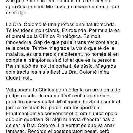
Sóc pacient de la Dra. Colomé des de l’any 90
aproximadament. Me la va recomanar un amic que
és metge.
La Dra. Colomé té una professionalitat tremenda.
Té les idees molt clares. És rotunda. Per mi ella és
el puntal de la Clínica Rinològica. És molt
innovadora. Sap de què parla, transmet confiança,
te la creus. També m’agrada la visió que té de la
malaltia, és una medicina diferent, no només té en
compte el símptoma sinó tot el que és la persona.
Per mi això és molt important, és bàsic. M’agrada
com tracta les malalties! La Dra. Colomé m’ha
ajudat molt.
Vaig anar a la Clínica perquè tenia un problema de
pòlips nasals. Jo era molt reticent a operar-me,
però ho passava fatal. M’ofegava, havia de sortir al
jardí a respirar. No podia, era insuportable.
Finalment em va convèncer ella, era l’única opció
que em quedava. Si algú m’havia d’operar havia
de ser la Dra. Colomé. I la veritat és que va anar
fantàstic. Recordo el postoperatori pesat, però