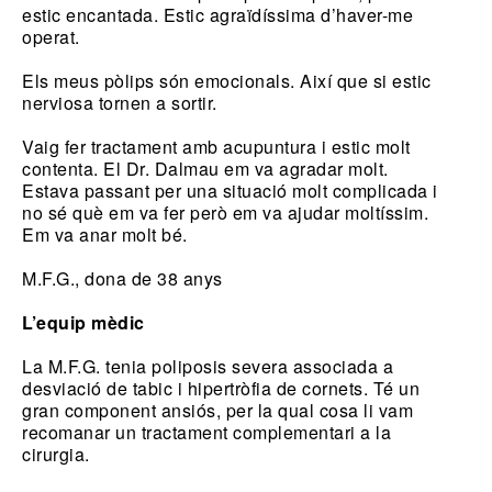
estic encantada. Estic agraïdíssima d’haver-me
operat.
Els meus pòlips són emocionals. Així que si estic
nerviosa tornen a sortir.
Vaig fer tractament amb acupuntura i estic molt
contenta. El Dr. Dalmau em va agradar molt.
Estava passant per una situació molt complicada i
no sé què em va fer però em va ajudar moltíssim.
Em va anar molt bé.
M.F.G., dona de 38 anys
L’equip mèdic
La M.F.G. tenia poliposis severa associada a
desviació de tabic i hipertròfia de cornets. Té un
gran component ansiós, per la qual cosa li vam
recomanar un tractament complementari a la
cirurgia.