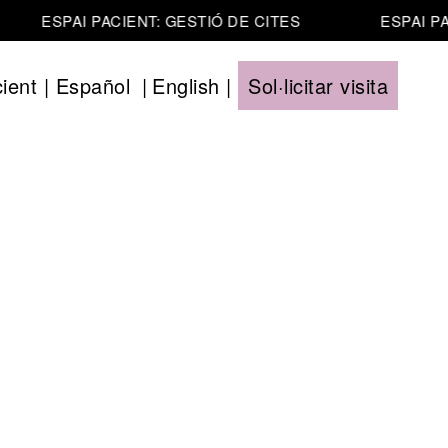
ESPAI PACIENT: GESTIÓ DE CITES
ESPAI PA
ient
|
Español
|
English
|
Sol·licitar visita