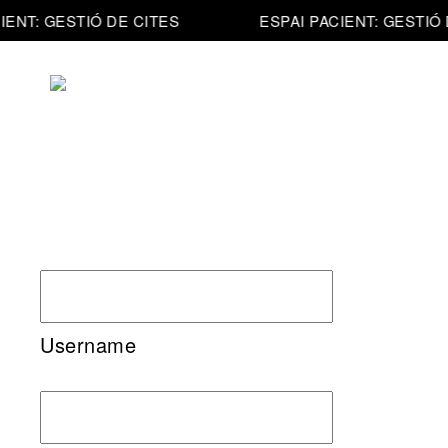
ENT: GESTIÓ DE CITES
ESPAI PACIENT: GESTIÓ 
Resultats
Estètica
Testimonis
La
Clínica
decisió
Equip
L’atenció
Username
Notícies
El
Contacte
procés