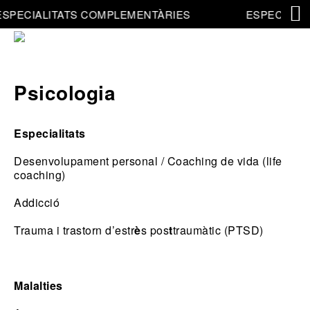
SPECIALITATS COMPLEMENTÀRIES
ESPECIALI
Psicologia
Especialitats
Desenvolupament personal / Coaching de vida (life
coaching)
Addicció
Trauma i trastorn d’estr
è
s pos
t
traumàtic (PTSD)
Malalties