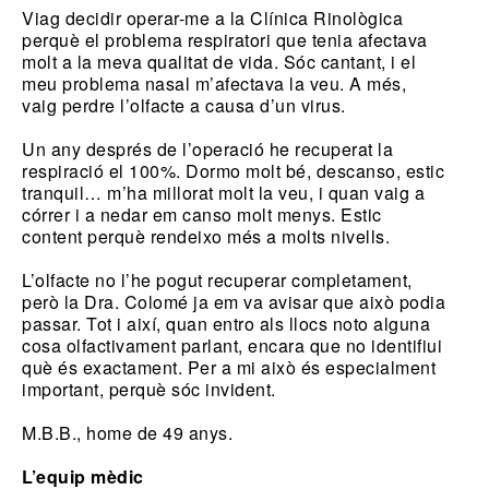
Viag decidir operar-me a la Clínica Rinològica
perquè el problema respiratori que tenia afectava
molt a la meva qualitat de vida. Sóc cantant, i el
meu problema nasal m’afectava la veu. A més,
vaig perdre l’olfacte a causa d’un virus.
Un any després de l’operació he recuperat la
respiració el 100%. Dormo molt bé, descanso, estic
tranquil… m’ha millorat molt la veu, i quan vaig a
córrer i a nedar em canso molt menys. Estic
content perquè rendeixo més a molts nivells.
L’olfacte no l’he pogut recuperar completament,
però la Dra. Colomé ja em va avisar que això podia
passar. Tot i així, quan entro als llocs noto alguna
cosa olfactivament parlant, encara que no identifiui
què és exactament. Per a mi això és especialment
important, perquè sóc invident.
M.B.B., home de 49 anys.
L’equip mèdic